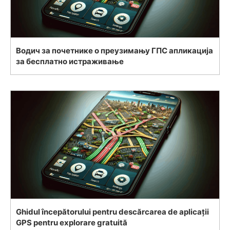
Водич за почетнике о преузимању ГПС апликација
за бесплатно истраживање
Ghidul începătorului pentru descărcarea de aplicații
GPS pentru explorare gratuită