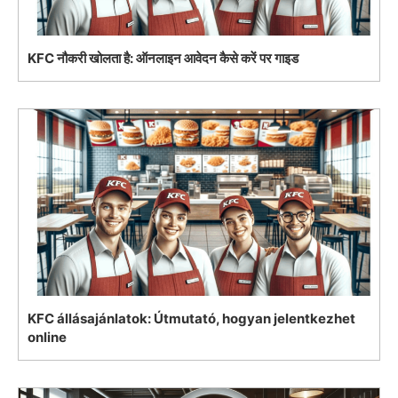
KFC नौकरी खोलता है: ऑनलाइन आवेदन कैसे करें पर गाइड
KFC állásajánlatok: Útmutató, hogyan jelentkezhet
online