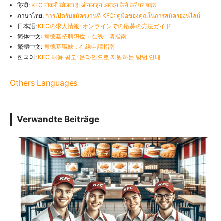
हिन्दी:
KFC नौकरी खोलता है: ऑनलाइन आवेदन कैसे करें पर गाइड
ภาษาไทย:
การเปิดรับสมัครงานที่ KFC: คู่มือของคุณในการสมัครออนไลน์
日本語:
KFCの求人情報: オンラインでの応募の方法ガイド
简体中文:
肯德基招聘职位：在线申请指南
繁體中文:
肯德基職缺：在線申請指南
한국어:
KFC 채용 공고: 온라인으로 지원하는 방법 안내
Others Languages
Verwandte Beiträge