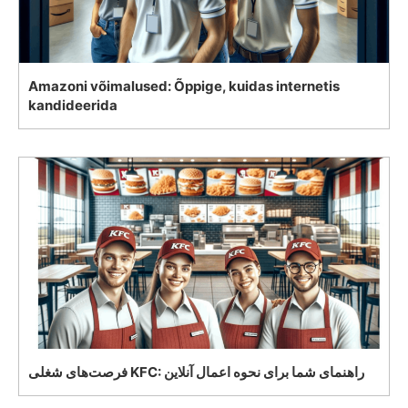
Amazoni võimalused: Õppige, kuidas internetis
kandideerida
فرصت‌های شغلی KFC: راهنمای شما برای نحوه اعمال آنلاین