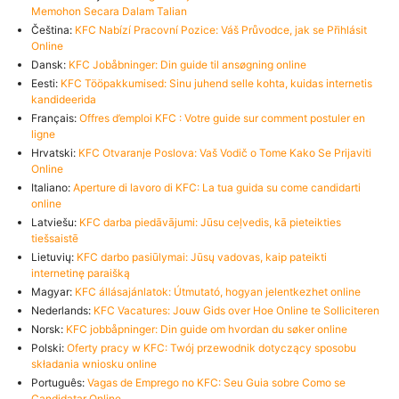
Memohon Secara Dalam Talian
Čeština:
KFC Nabízí Pracovní Pozice: Váš Průvodce, jak se Přihlásit
Online
Dansk:
KFC Jobåbninger: Din guide til ansøgning online
Eesti:
KFC Tööpakkumised: Sinu juhend selle kohta, kuidas internetis
kandideerida
Français:
Offres d’emploi KFC : Votre guide sur comment postuler en
ligne
Hrvatski:
KFC Otvaranje Poslova: Vaš Vodič o Tome Kako Se Prijaviti
Online
Italiano:
Aperture di lavoro di KFC: La tua guida su come candidarti
online
Latviešu:
KFC darba piedāvājumi: Jūsu ceļvedis, kā pieteikties
tiešsaistē
Lietuvių:
KFC darbo pasiūlymai: Jūsų vadovas, kaip pateikti
internetinę paraišką
Magyar:
KFC állásajánlatok: Útmutató, hogyan jelentkezhet online
Nederlands:
KFC Vacatures: Jouw Gids over Hoe Online te Solliciteren
Norsk:
KFC jobbåpninger: Din guide om hvordan du søker online
Polski:
Oferty pracy w KFC: Twój przewodnik dotyczący sposobu
składania wniosku online
Português:
Vagas de Emprego no KFC: Seu Guia sobre Como se
Candidatar Online