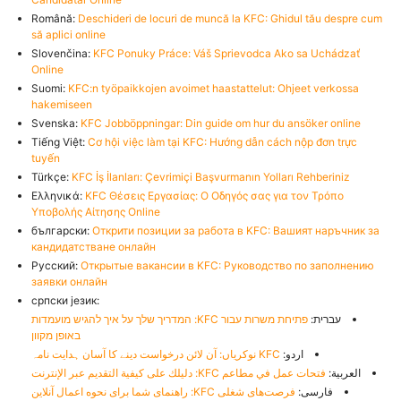
Română:
Deschideri de locuri de muncă la KFC: Ghidul tău despre cum
să aplici online
Slovenčina:
KFC Ponuky Práce: Váš Sprievodca Ako sa Uchádzať
Online
Suomi:
KFC:n työpaikkojen avoimet haastattelut: Ohjeet verkossa
hakemiseen
Svenska:
KFC Jobböppningar: Din guide om hur du ansöker online
Tiếng Việt:
Cơ hội việc làm tại KFC: Hướng dẫn cách nộp đơn trực
tuyến
Türkçe:
KFC İş İlanları: Çevrimiçi Başvurmanın Yolları Rehberiniz
Ελληνικά:
KFC Θέσεις Εργασίας: Ο Οδηγός σας για τον Τρόπο
Υποβολής Αίτησης Online
български:
Открити позиции за работа в KFC: Вашият наръчник за
кандидатстване онлайн
Русский:
Открытые вакансии в KFC: Руководство по заполнению
заявки онлайн
српски језик:
עברית:
פתיחת משרות עבור KFC: המדריך שלך על איך להגיש מועמדות
באופן מקוון
اردو:
KFC نوکریاں: آن لائن درخواست دینے کا آسان ہدایت نامہ
العربية:
فتحات عمل في مطاعم KFC: دليلك على كيفية التقديم عبر الإنترنت
فارسی:
فرصت‌های شغلی KFC: راهنمای شما برای نحوه اعمال آنلاین