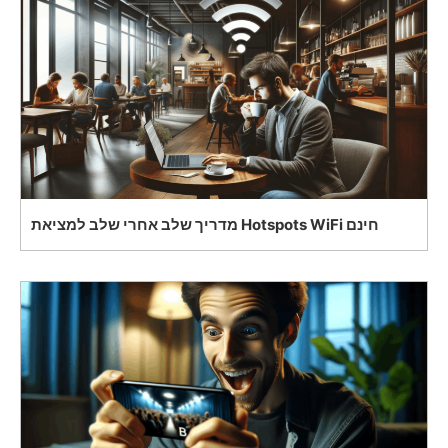
מדריך שלב אחרי שלב למציאת Hotspots WiFi חינם