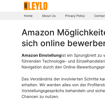
Skip
to
content
Home
About Us
Privacy Policy
Contac
Amazon Möglichkeite
sich online bewerb
Amazon Einstellung
ist ein Sprungbrett zu 
führenden Technologie- und Einzelhandelsries
Navigation durch den Online-Bewerbungspr
Das Verständnis der involvierten Schritte k
erhalten. Wir werden alles von der Profilers
Vorstellungsgesprächs behandeln und sichers
Chancen zu nutzen.