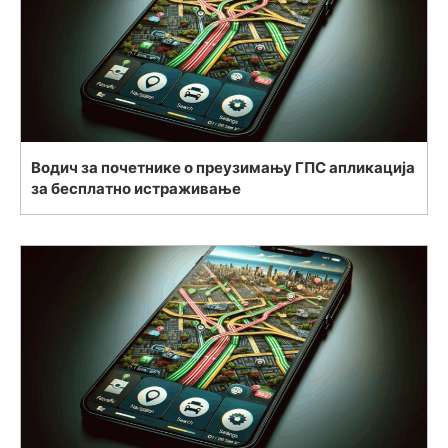
Водич за почетнике о преузимању ГПС апликација
за бесплатно истраживање