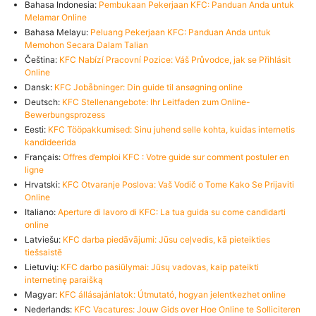
Bahasa Indonesia:
Pembukaan Pekerjaan KFC: Panduan Anda untuk
Melamar Online
Bahasa Melayu:
Peluang Pekerjaan KFC: Panduan Anda untuk
Memohon Secara Dalam Talian
Čeština:
KFC Nabízí Pracovní Pozice: Váš Průvodce, jak se Přihlásit
Online
Dansk:
KFC Jobåbninger: Din guide til ansøgning online
Deutsch:
KFC Stellenangebote: Ihr Leitfaden zum Online-
Bewerbungsprozess
Eesti:
KFC Tööpakkumised: Sinu juhend selle kohta, kuidas internetis
kandideerida
Français:
Offres d’emploi KFC : Votre guide sur comment postuler en
ligne
Hrvatski:
KFC Otvaranje Poslova: Vaš Vodič o Tome Kako Se Prijaviti
Online
Italiano:
Aperture di lavoro di KFC: La tua guida su come candidarti
online
Latviešu:
KFC darba piedāvājumi: Jūsu ceļvedis, kā pieteikties
tiešsaistē
Lietuvių:
KFC darbo pasiūlymai: Jūsų vadovas, kaip pateikti
internetinę paraišką
Magyar:
KFC állásajánlatok: Útmutató, hogyan jelentkezhet online
Nederlands:
KFC Vacatures: Jouw Gids over Hoe Online te Solliciteren