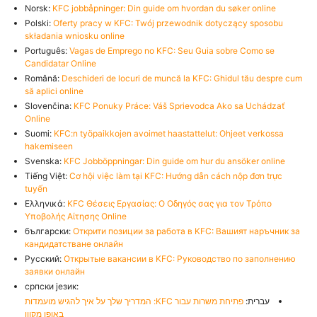
Norsk:
KFC jobbåpninger: Din guide om hvordan du søker online
Polski:
Oferty pracy w KFC: Twój przewodnik dotyczący sposobu
składania wniosku online
Português:
Vagas de Emprego no KFC: Seu Guia sobre Como se
Candidatar Online
Română:
Deschideri de locuri de muncă la KFC: Ghidul tău despre cum
să aplici online
Slovenčina:
KFC Ponuky Práce: Váš Sprievodca Ako sa Uchádzať
Online
Suomi:
KFC:n työpaikkojen avoimet haastattelut: Ohjeet verkossa
hakemiseen
Svenska:
KFC Jobböppningar: Din guide om hur du ansöker online
Tiếng Việt:
Cơ hội việc làm tại KFC: Hướng dẫn cách nộp đơn trực
tuyến
Ελληνικά:
KFC Θέσεις Εργασίας: Ο Οδηγός σας για τον Τρόπο
Υποβολής Αίτησης Online
български:
Открити позиции за работа в KFC: Вашият наръчник за
кандидатстване онлайн
Русский:
Открытые вакансии в KFC: Руководство по заполнению
заявки онлайн
српски језик:
עברית:
פתיחת משרות עבור KFC: המדריך שלך על איך להגיש מועמדות
באופן מקוון