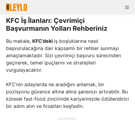
Skip
Me
to
content
KFC İş İlanları: Çevrimiçi
Başvurmanın Yolları Rehberiniz
Bu makale,
KFC’deki
iş boşluklarına nasıl
başvurulacağına dair kapsamlı bir rehber sunmayı
amaçlamaktadır. Sizi çevrimiçi başvuru sürecinden
geçirerek, temel ipuçlarını ve stratejileri
vurgulayacaktır.
KFC’nin adaylarda ne aradığını anlamak, bir
pozisyonu güvence altına alma şansınızı artırabilir. Bu
küresel fast-food zincirinde kariyerinizde ödüllendirici
bir adım atın ve fırsatları keşfedin.
ADVERTISEMENT