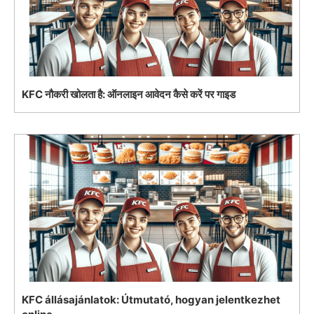
KFC नौकरी खोलता है: ऑनलाइन आवेदन कैसे करें पर गाइड
KFC állásajánlatok: Útmutató, hogyan jelentkezhet