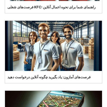
فرصت‌های شغلی KFC: راهنمای شما برای نحوه اعمال آنلاین
فرصت‌های آمازون: یاد بگیرید چگونه آنلاین درخواست دهید