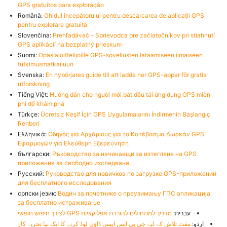
GPS gratuitos para exploração
Română:
Ghidul începătorului pentru descărcarea de aplicații GPS
pentru explorare gratuită
Slovenčina:
Prehľadávač – Sprievodca pre začiatočníkov pri stiahnutí
GPS aplikácií na bezplatný prieskum
Suomi:
Opas aloittelijoille GPS-sovellusten lataamiseen ilmaiseen
tutkimusmatkailuun
Svenska:
En nybörjares guide till att ladda ner GPS-appar för gratis
utforskning
Tiếng Việt:
Hướng dẫn cho người mới bắt đầu tải ứng dụng GPS miễn
phí để khám phá
Türkçe:
Ücretsiz Keşif İçin GPS Uygulamalarını İndirmenin Başlangıç
Rehberi
Ελληνικά:
Οδηγός για Αρχάριους για το Κατέβασμα Δωρεάν GPS
Εφαρμογών για Ελεύθερη Εξερεύνηση
български:
Ръководство за начинаещи за изтегляне на GPS
приложения за свободно изследване
Русский:
Руководство для новичков по загрузке GPS-приложений
для бесплатного исследования
српски језик:
Водич за почетнике о преузимању ГПС апликација
за бесплатно истраживање
עברית:
מדריך למתחילים להורדת אפליקציות GPS לצורך חיפוש חופשי
اردو:
مفت تلاش کے لیے جی پی ایس ایپس ڈاؤن لوڈ کرنے کا ایک نیا تجربہ کار