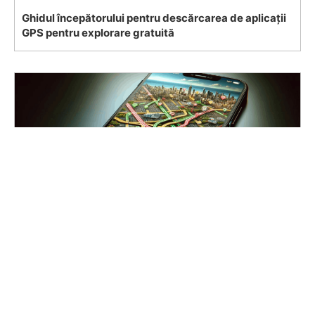
Ghidul începătorului pentru descărcarea de aplicații
GPS pentru explorare gratuită
नि:शुल्क अन्वेषण के लिए GPS एप्लिकेशन डाउनलोड करने के लिए प्रारंभिक
गाइड