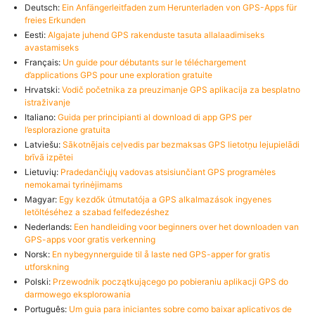
Deutsch:
Ein Anfängerleitfaden zum Herunterladen von GPS-Apps für
freies Erkunden
Eesti:
Algajate juhend GPS rakenduste tasuta allalaadimiseks
avastamiseks
Français:
Un guide pour débutants sur le téléchargement
d’applications GPS pour une exploration gratuite
Hrvatski:
Vodič početnika za preuzimanje GPS aplikacija za besplatno
istraživanje
Italiano:
Guida per principianti al download di app GPS per
l’esplorazione gratuita
Latviešu:
Sākotnējais ceļvedis par bezmaksas GPS lietotņu lejupielādi
brīvā izpētei
Lietuvių:
Pradedančiųjų vadovas atsisiunčiant GPS programėles
nemokamai tyrinėjimams
Magyar:
Egy kezdők útmutatója a GPS alkalmazások ingyenes
letöltéséhez a szabad felfedezéshez
Nederlands:
Een handleiding voor beginners over het downloaden van
GPS-apps voor gratis verkenning
Norsk:
En nybegynnerguide til å laste ned GPS-apper for gratis
utforskning
Polski:
Przewodnik początkującego po pobieraniu aplikacji GPS do
darmowego eksplorowania
Português:
Um guia para iniciantes sobre como baixar aplicativos de