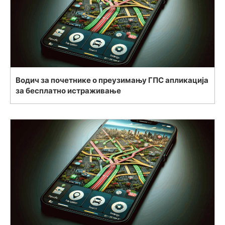
Водич за почетнике о преузимању ГПС апликација
за бесплатно истраживање