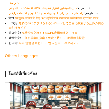
کا راستہ
العربية:
دليل المبتدئين لتنزيل تطبيقات GPS للاستكشاف المجاني
فارسی:
راهنمای مبتدی برای دانلود برنامه‌های GPS برای اکتشاف رایگان
हिन्दी:
नि:शुल्क अन्वेषण के लिए GPS एप्लिकेशन डाउनलोड करने के लिए प्रारंभिक गाइड
日本語:
無料のGPSアプリをダウンロードして自由に探索するための初心
者向けガイド
简体中文:
免费探索之旅：下载GPS应用程序入门指南
繁體中文:
一個初學者的指南：免費下載 GPS 應用程式探險
한국어:
무료 탐험을 위한 GPS 앱 다운로드 초보자 가이드
Others Languages
โพสต์ที่เกี่ยวข้อง