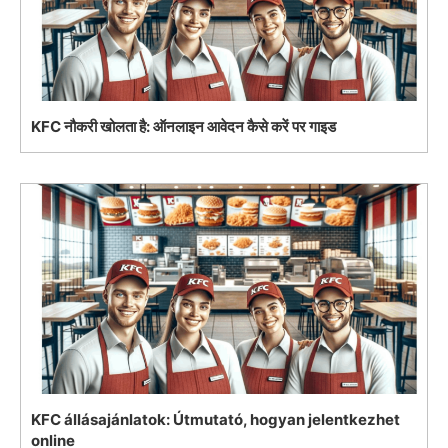
KFC नौकरी खोलता है: ऑनलाइन आवेदन कैसे करें पर गाइड
KFC állásajánlatok: Útmutató, hogyan jelentkezhet
online