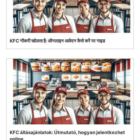
KFC नौकरी खोलता है: ऑनलाइन आवेदन कैसे करें पर गाइड
KFC állásajánlatok: Útmutató, hogyan jelentkezhet
online