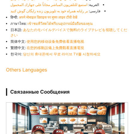
العربية:
استمع للتلفزيون المباشر مجاناً على جهازك المحمول
فارسی:
بر رایانه همراه خود به تلویزیون زنده رایگان گوش کنید
हिन्दी:
अपने मोबाइल डिवाइस पर मुफ्त लाइव टीवी देखें
ภาษาไทย:
เข้าชมทีวีสดได้ฟรีบนอุปกรณ์มือถือของคุณ
日本語:
あなたのモバイルデバイスで無料のライブテレビを視聴してくだ
さい
简体中文:
使用您的移动设备免费收看直播电视
繁體中文:
在您的移動設備上免費觀看直播電視
한국어:
당신의 휴대폰에서 무료 라이브 TV를 시청하세요
Others Languages
Связанные Сообщения