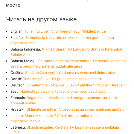
месте.
Читать на другом языке
English:
Tune into Live TV for Free on Your Mobile Device
Español:
Sintoniza la televisión en vivo de forma gratuita en tu
dispositivo móvil
Bahasa Indonesia:
Nikmati Siaran TV Langsung Gratis di Perangkat
Seluler Anda
Bahasa Melayu:
Sekarang anda boleh menonton TV secara langsung
secara percuma di peranti mudah alih anda
Čeština:
Sledujte živé vysílání zdarma na svém mobilním zařízení
Dansk:
Tune ind på Live TV gratis på din mobile enhed
Deutsch:
Schalten Sie kostenlos Live-TV auf Ihrem mobilen Gerät ein
Eesti:
Häälestage otsepildiks tasuta oma mobiilseadmest
Français:
Regardez la télévision en direct gratuitement sur votre
appareil mobile
Hrvatski:
Uključite se u live TV besplatno na svom mobilnom uređaju
Italiano:
Sintonizzati sulla TV in diretta gratuitamente sul tuo
dispositivo mobile
Latviešu:
Skaisti iestādies Karstajā TV bez maksas savā mobilajā
ierīcē.