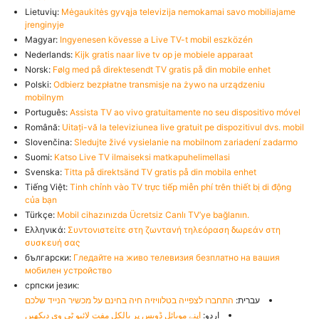
Lietuvių:
Mėgaukitės gyvąja televizija nemokamai savo mobiliajame
įrenginyje
Magyar:
Ingyenesen kövesse a Live TV-t mobil eszközén
Nederlands:
Kijk gratis naar live tv op je mobiele apparaat
Norsk:
Følg med på direktesendt TV gratis på din mobile enhet
Polski:
Odbierz bezpłatne transmisje na żywo na urządzeniu
mobilnym
Português:
Assista TV ao vivo gratuitamente no seu dispositivo móvel
Română:
Uitați-vă la televiziunea live gratuit pe dispozitivul dvs. mobil
Slovenčina:
Sledujte živé vysielanie na mobilnom zariadení zadarmo
Suomi:
Katso Live TV ilmaiseksi matkapuhelimellasi
Svenska:
Titta på direktsänd TV gratis på din mobila enhet
Tiếng Việt:
Tinh chỉnh vào TV trực tiếp miễn phí trên thiết bị di động
của bạn
Türkçe:
Mobil cihazınızda Ücretsiz Canlı TV’ye bağlanın.
Ελληνικά:
Συντονιστείτε στη ζωντανή τηλεόραση δωρεάν στη
συσκευή σας
български:
Гледайте на живо телевизия безплатно на вашия
мобилен устройство
српски језик:
עברית:
התחברו לצפייה בטלוויזיה חיה בחינם על מכשיר הנייד שלכם
اردو:
اپنے موبائل ڈویس پر بالکل مفت لائیو ٹی وی دیکھیں