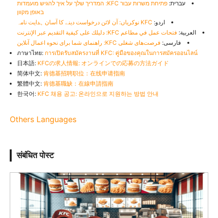
עברית:
פתיחת משרות עבור KFC: המדריך שלך על איך להגיש מועמדות
באופן מקוון
اردو:
KFC نوکریاں: آن لائن درخواست دینے کا آسان ہدایت نامہ
العربية:
فتحات عمل في مطاعم KFC: دليلك على كيفية التقديم عبر الإنترنت
فارسی:
فرصت‌های شغلی KFC: راهنمای شما برای نحوه اعمال آنلاین
ภาษาไทย:
การเปิดรับสมัครงานที่ KFC: คู่มือของคุณในการสมัครออนไลน์
日本語:
KFCの求人情報: オンラインでの応募の方法ガイド
简体中文:
肯德基招聘职位：在线申请指南
繁體中文:
肯德基職缺：在線申請指南
한국어:
KFC 채용 공고: 온라인으로 지원하는 방법 안내
Others Languages
संबंधित पोस्ट