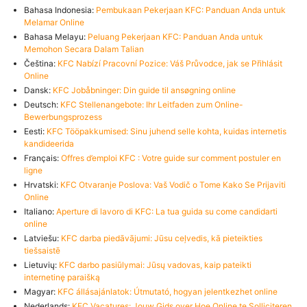
Bahasa Indonesia:
Pembukaan Pekerjaan KFC: Panduan Anda untuk
Melamar Online
Bahasa Melayu:
Peluang Pekerjaan KFC: Panduan Anda untuk
Memohon Secara Dalam Talian
Čeština:
KFC Nabízí Pracovní Pozice: Váš Průvodce, jak se Přihlásit
Online
Dansk:
KFC Jobåbninger: Din guide til ansøgning online
Deutsch:
KFC Stellenangebote: Ihr Leitfaden zum Online-
Bewerbungsprozess
Eesti:
KFC Tööpakkumised: Sinu juhend selle kohta, kuidas internetis
kandideerida
Français:
Offres d’emploi KFC : Votre guide sur comment postuler en
ligne
Hrvatski:
KFC Otvaranje Poslova: Vaš Vodič o Tome Kako Se Prijaviti
Online
Italiano:
Aperture di lavoro di KFC: La tua guida su come candidarti
online
Latviešu:
KFC darba piedāvājumi: Jūsu ceļvedis, kā pieteikties
tiešsaistē
Lietuvių:
KFC darbo pasiūlymai: Jūsų vadovas, kaip pateikti
internetinę paraišką
Magyar:
KFC állásajánlatok: Útmutató, hogyan jelentkezhet online
Nederlands:
KFC Vacatures: Jouw Gids over Hoe Online te Solliciteren