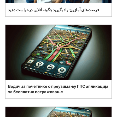
فرصت‌های آمازون: یاد بگیرید چگونه آنلاین درخواست دهید
Водич за почетнике о преузимању ГПС апликација
за бесплатно истраживање