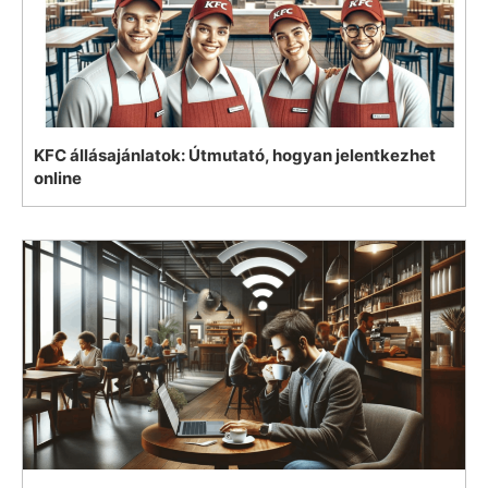
KFC állásajánlatok: Útmutató, hogyan jelentkezhet
online