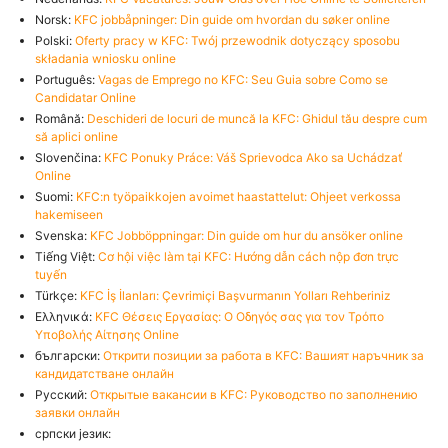
Norsk:
KFC jobbåpninger: Din guide om hvordan du søker online
Polski:
Oferty pracy w KFC: Twój przewodnik dotyczący sposobu
składania wniosku online
Português:
Vagas de Emprego no KFC: Seu Guia sobre Como se
Candidatar Online
Română:
Deschideri de locuri de muncă la KFC: Ghidul tău despre cum
să aplici online
Slovenčina:
KFC Ponuky Práce: Váš Sprievodca Ako sa Uchádzať
Online
Suomi:
KFC:n työpaikkojen avoimet haastattelut: Ohjeet verkossa
hakemiseen
Svenska:
KFC Jobböppningar: Din guide om hur du ansöker online
Tiếng Việt:
Cơ hội việc làm tại KFC: Hướng dẫn cách nộp đơn trực
tuyến
Türkçe:
KFC İş İlanları: Çevrimiçi Başvurmanın Yolları Rehberiniz
Ελληνικά:
KFC Θέσεις Εργασίας: Ο Οδηγός σας για τον Τρόπο
Υποβολής Αίτησης Online
български:
Открити позиции за работа в KFC: Вашият наръчник за
кандидатстване онлайн
Русский:
Открытые вакансии в KFC: Руководство по заполнению
заявки онлайн
српски језик: