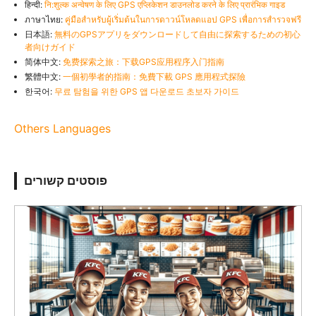
हिन्दी:
नि:शुल्क अन्वेषण के लिए GPS एप्लिकेशन डाउनलोड करने के लिए प्रारंभिक गाइड
ภาษาไทย:
คู่มือสำหรับผู้เริ่มต้นในการดาวน์โหลดแอป GPS เพื่อการสำรวจฟรี
日本語:
無料のGPSアプリをダウンロードして自由に探索するための初心
者向けガイド
简体中文:
免费探索之旅：下载GPS应用程序入门指南
繁體中文:
一個初學者的指南：免費下載 GPS 應用程式探險
한국어:
무료 탐험을 위한 GPS 앱 다운로드 초보자 가이드
Others Languages
פוסטים קשורים