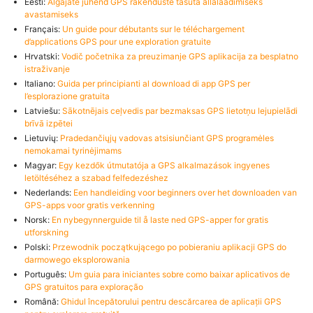
Eesti:
Algajate juhend GPS rakenduste tasuta allalaadimiseks
avastamiseks
Français:
Un guide pour débutants sur le téléchargement
d’applications GPS pour une exploration gratuite
Hrvatski:
Vodič početnika za preuzimanje GPS aplikacija za besplatno
istraživanje
Italiano:
Guida per principianti al download di app GPS per
l’esplorazione gratuita
Latviešu:
Sākotnējais ceļvedis par bezmaksas GPS lietotņu lejupielādi
brīvā izpētei
Lietuvių:
Pradedančiųjų vadovas atsisiunčiant GPS programėles
nemokamai tyrinėjimams
Magyar:
Egy kezdők útmutatója a GPS alkalmazások ingyenes
letöltéséhez a szabad felfedezéshez
Nederlands:
Een handleiding voor beginners over het downloaden van
GPS-apps voor gratis verkenning
Norsk:
En nybegynnerguide til å laste ned GPS-apper for gratis
utforskning
Polski:
Przewodnik początkującego po pobieraniu aplikacji GPS do
darmowego eksplorowania
Português:
Um guia para iniciantes sobre como baixar aplicativos de
GPS gratuitos para exploração
Română:
Ghidul începătorului pentru descărcarea de aplicații GPS