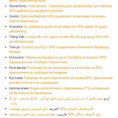
pentru explorare gratuită
Slovenčina:
Prehľadávač – Sprievodca pre začiatočníkov pri stiahnutí
GPS aplikácií na bezplatný prieskum
Suomi:
Opas aloittelijoille GPS-sovellusten lataamiseen ilmaiseen
tutkimusmatkailuun
Svenska:
En nybörjares guide till att ladda ner GPS-appar för gratis
utforskning
Tiếng Việt:
Hướng dẫn cho người mới bắt đầu tải ứng dụng GPS miễn
phí để khám phá
Türkçe:
Ücretsiz Keşif İçin GPS Uygulamalarını İndirmenin Başlangıç
Rehberi
Ελληνικά:
Οδηγός για Αρχάριους για το Κατέβασμα Δωρεάν GPS
Εφαρμογών για Ελεύθερη Εξερεύνηση
български:
Ръководство за начинаещи за изтегляне на GPS
приложения за свободно изследване
Русский:
Руководство для новичков по загрузке GPS-приложений
для бесплатного исследования
српски језик:
Водич за почетнике о преузимању ГПС апликација
за бесплатно истраживање
اردو:
مفت تلاش کے لیے جی پی ایس ایپس ڈاؤن لوڈ کرنے کا ایک نیا تجربہ کار کا
راستہ
دليل المبتدئين لتنزيل تطبيقات GPS للاستكشاف المجاني
العربية:
راهنمای مبتدی برای دانلود برنامه‌های GPS برای اکتشاف رایگان
فارسی: