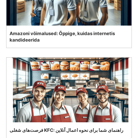
Amazoni võimalused: Õppige, kuidas internetis
kandideerida
فرصت‌های شغلی KFC: راهنمای شما برای نحوه اعمال آنلاین