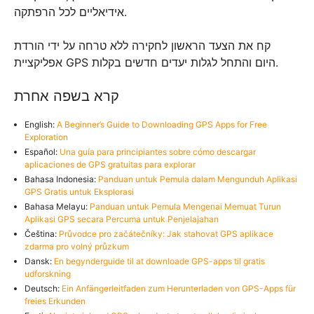
אידיאליים לכל הרפתקה.
קח את הצעד הראשון לחקירה ללא טרחה על ידי הורדת
אפליקציית GPS היום והתחל לגלות יעדים חדשים בקלות.
קרא בשפה אחרת
English:
A Beginner’s Guide to Downloading GPS Apps for Free
Exploration
Español:
Una guía para principiantes sobre cómo descargar
aplicaciones de GPS gratuitas para explorar
Bahasa Indonesia:
Panduan untuk Pemula dalam Mengunduh Aplikasi
GPS Gratis untuk Eksplorasi
Bahasa Melayu:
Panduan untuk Pemula Mengenai Memuat Turun
Aplikasi GPS secara Percuma untuk Penjelajahan
Čeština:
Průvodce pro začátečníky: Jak stahovat GPS aplikace
zdarma pro volný průzkum
Dansk:
En begynderguide til at downloade GPS-apps til gratis
udforskning
Deutsch:
Ein Anfängerleitfaden zum Herunterladen von GPS-Apps für
freies Erkunden