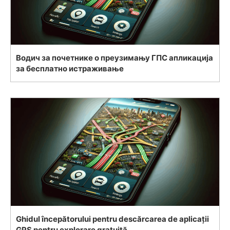
Водич за почетнике о преузимању ГПС апликација
за бесплатно истраживање
Ghidul începătorului pentru descărcarea de aplicații
GPS pentru explorare gratuită