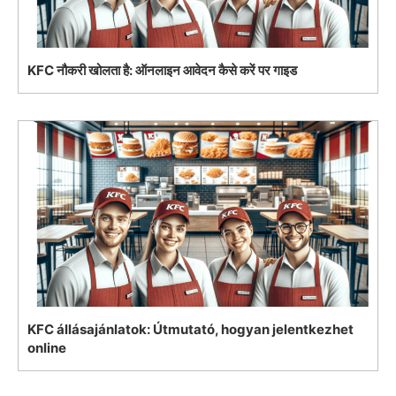
KFC नौकरी खोलता है: ऑनलाइन आवेदन कैसे करें पर गाइड
KFC állásajánlatok: Útmutató, hogyan jelentkezhet
online