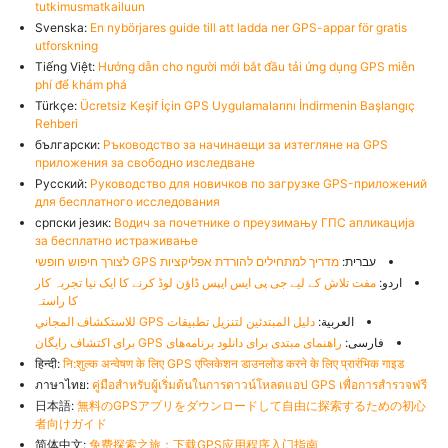
tutkimusmatkailuun
Svenska:
En nybörjares guide till att ladda ner GPS-appar för gratis
utforskning
Tiếng Việt:
Hướng dẫn cho người mới bắt đầu tải ứng dụng GPS miễn
phí để khám phá
Türkçe:
Ücretsiz Keşif İçin GPS Uygulamalarını İndirmenin Başlangıç
Rehberi
български:
Ръководство за начинаещи за изтегляне на GPS
приложения за свободно изследване
Русский:
Руководство для новичков по загрузке GPS-приложений
для бесплатного исследования
српски језик:
Водич за почетнике о преузимању ГПС апликација
за бесплатно истраживање
עברית:
מדריך למתחילים להורדת אפליקציות GPS לצורך חיפוש חופשי
اردو:
مفت تلاش کے لیے جی پی ایس ایپس ڈاؤن لوڈ کرنے کا ایک نیا تجربہ کار
کا راستہ
العربية:
دليل المبتدئين لتنزيل تطبيقات GPS للاستكشاف المجاني
فارسی:
راهنمای مبتدی برای دانلود برنامه‌های GPS برای اکتشاف رایگان
हिन्दी:
नि:शुल्क अन्वेषण के लिए GPS एप्लिकेशन डाउनलोड करने के लिए प्रारंभिक गाइड
ภาษาไทย:
คู่มือสำหรับผู้เริ่มต้นในการดาวน์โหลดแอป GPS เพื่อการสำรวจฟรี
日本語:
無料のGPSアプリをダウンロードして自由に探索するための初心
者向けガイド
简体中文:
免费探索之旅：下载GPS应用程序入门指南