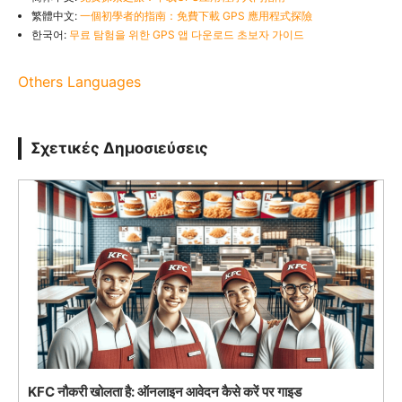
繁體中文:
一個初學者的指南：免費下載 GPS 應用程式探險
한국어:
무료 탐험을 위한 GPS 앱 다운로드 초보자 가이드
Others Languages
Σχετικές Δημοσιεύσεις
KFC नौकरी खोलता है: ऑनलाइन आवेदन कैसे करें पर गाइड