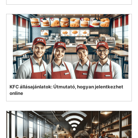
KFC állásajánlatok: Útmutató, hogyan jelentkezhet
online