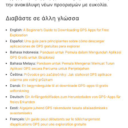
την ανακάλυψη νέων προορισμών με ευκολία.
Διαβάστε σε άλλη γλώσσα
English:
A Beginner’s Guide to Downloading GPS Apps for Free
Exploration
Español:
Una guía para principiantes sobre cómo descargar
aplicaciones de GPS gratuitas para explorar
Bahasa Indonesia:
Panduan untuk Pemula dalam Mengunduh Aplikasi
GPS Gratis untuk Eksplorasi
Bahasa Melayu:
Panduan untuk Pemula Mengenai Memuat Turun
Aplikasi GPS secara Percuma untuk Penjelajahan
Čeština:
Průvodce pro začátečníky: Jak stahovat GPS aplikace
zdarma pro volný průzkum
Dansk:
En begynderguide til at downloade GPS-apps til gratis
udforskning
Deutsch:
Ein Anfängerleitfaden zum Herunterladen von GPS-Apps für
freies Erkunden
Eesti:
Algajate juhend GPS rakenduste tasuta allalaadimiseks
avastamiseks
Français:
Un guide pour débutants sur le téléchargement
d’applications GPS pour une exploration gratuite