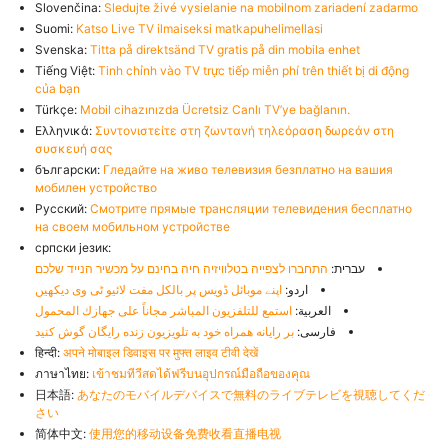
Slovenčina:
Sledujte živé vysielanie na mobilnom zariadení zadarmo
Suomi:
Katso Live TV ilmaiseksi matkapuhelimellasi
Svenska:
Titta på direktsänd TV gratis på din mobila enhet
Tiếng Việt:
Tinh chỉnh vào TV trực tiếp miễn phí trên thiết bị di động
của bạn
Türkçe:
Mobil cihazınızda Ücretsiz Canlı TV’ye bağlanın.
Ελληνικά:
Συντονιστείτε στη ζωντανή τηλεόραση δωρεάν στη
συσκευή σας
български:
Гледайте на живо телевизия безплатно на вашия
мобилен устройство
Русский:
Смотрите прямые трансляции телевидения бесплатно
на своем мобильном устройстве
српски језик:
עברית:
התחברו לצפייה בטלוויזיה חיה בחינם על מכשיר הנייד שלכם
اردو:
اپنے موبائل ڈویس پر بالکل مفت لائیو ٹی وی دیکھیں
العربية:
استمع للتلفزيون المباشر مجاناً على جهازك المحمول
فارسی:
بر رایانه همراه خود به تلویزیون زنده رایگان گوش کنید
हिन्दी:
अपने मोबाइल डिवाइस पर मुफ्त लाइव टीवी देखें
ภาษาไทย:
เข้าชมทีวีสดได้ฟรีบนอุปกรณ์มือถือของคุณ
日本語:
あなたのモバイルデバイスで無料のライブテレビを視聴してくだ
さい
简体中文:
使用您的移动设备免费收看直播电视