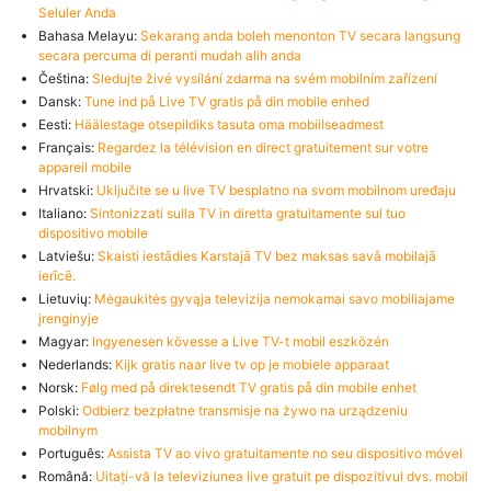
Seluler Anda
Bahasa Melayu:
Sekarang anda boleh menonton TV secara langsung
secara percuma di peranti mudah alih anda
Čeština:
Sledujte živé vysílání zdarma na svém mobilním zařízení
Dansk:
Tune ind på Live TV gratis på din mobile enhed
Eesti:
Häälestage otsepildiks tasuta oma mobiilseadmest
Français:
Regardez la télévision en direct gratuitement sur votre
appareil mobile
Hrvatski:
Uključite se u live TV besplatno na svom mobilnom uređaju
Italiano:
Sintonizzati sulla TV in diretta gratuitamente sul tuo
dispositivo mobile
Latviešu:
Skaisti iestādies Karstajā TV bez maksas savā mobilajā
ierīcē.
Lietuvių:
Mėgaukitės gyvąja televizija nemokamai savo mobiliajame
įrenginyje
Magyar:
Ingyenesen kövesse a Live TV-t mobil eszközén
Nederlands:
Kijk gratis naar live tv op je mobiele apparaat
Norsk:
Følg med på direktesendt TV gratis på din mobile enhet
Polski:
Odbierz bezpłatne transmisje na żywo na urządzeniu
mobilnym
Português:
Assista TV ao vivo gratuitamente no seu dispositivo móvel
Română:
Uitați-vă la televiziunea live gratuit pe dispozitivul dvs. mobil