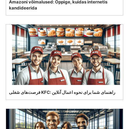
Amazoni võimalused: Õppige, kuidas internetis
kandideerida
فرصت‌های شغلی KFC: راهنمای شما برای نحوه اعمال آنلاین