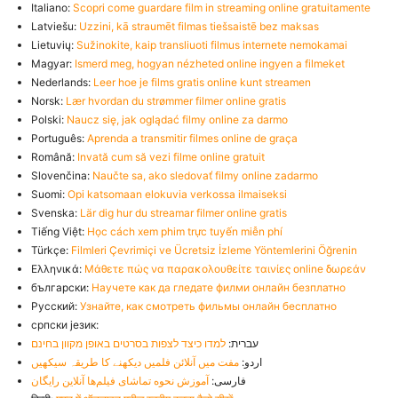
Italiano:
Scopri come guardare film in streaming online gratuitamente
Latviešu:
Uzzini, kā straumēt filmas tiešsaistē bez maksas
Lietuvių:
Sužinokite, kaip transliuoti filmus internete nemokamai
Magyar:
Ismerd meg, hogyan nézheted online ingyen a filmeket
Nederlands:
Leer hoe je films gratis online kunt streamen
Norsk:
Lær hvordan du strømmer filmer online gratis
Polski:
Naucz się, jak oglądać filmy online za darmo
Português:
Aprenda a transmitir filmes online de graça
Română:
Invată cum să vezi filme online gratuit
Slovenčina:
Naučte sa, ako sledovať filmy online zadarmo
Suomi:
Opi katsomaan elokuvia verkossa ilmaiseksi
Svenska:
Lär dig hur du streamar filmer online gratis
Tiếng Việt:
Học cách xem phim trực tuyến miễn phí
Türkçe:
Filmleri Çevrimiçi ve Ücretsiz İzleme Yöntemlerini Öğrenin
Ελληνικά:
Μάθετε πώς να παρακολουθείτε ταινίες online δωρεάν
български:
Научете как да гледате филми онлайн безплатно
Русский:
Узнайте, как смотреть фильмы онлайн бесплатно
српски језик:
עברית:
למדו כיצד לצפות בסרטים באופן מקוון בחינם
اردو:
مفت میں آنلائن فلمیں دیکھنے کا طریقہ سیکھیں
فارسی:
آموزش نحوه تماشای فیلم‌ها آنلاین رایگان