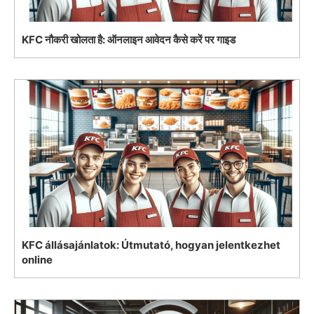
KFC नौकरी खोलता है: ऑनलाइन आवेदन कैसे करें पर गाइड
KFC állásajánlatok: Útmutató, hogyan jelentkezhet
online