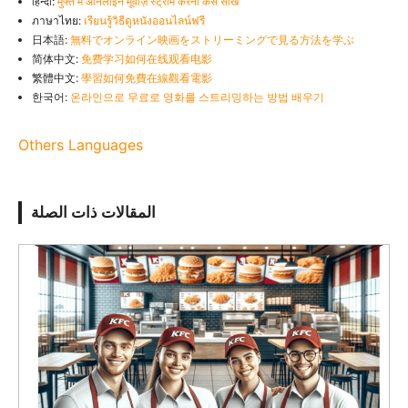
हिन्दी:
मुफ्त में ऑनलाइन मूवीज़ स्ट्रीम करना कैसे सीखें
ภาษาไทย:
เรียนรู้วิธีดูหนังออนไลน์ฟรี
日本語:
無料でオンライン映画をストリーミングで見る方法を学ぶ
简体中文:
免费学习如何在线观看电影
繁體中文:
學習如何免費在線觀看電影
한국어:
온라인으로 무료로 영화를 스트리밍하는 방법 배우기
Others Languages
المقالات ذات الصلة