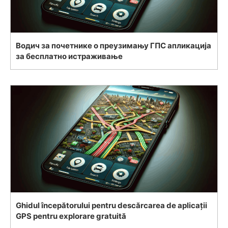
Водич за почетнике о преузимању ГПС апликација
за бесплатно истраживање
Ghidul începătorului pentru descărcarea de aplicații
GPS pentru explorare gratuită