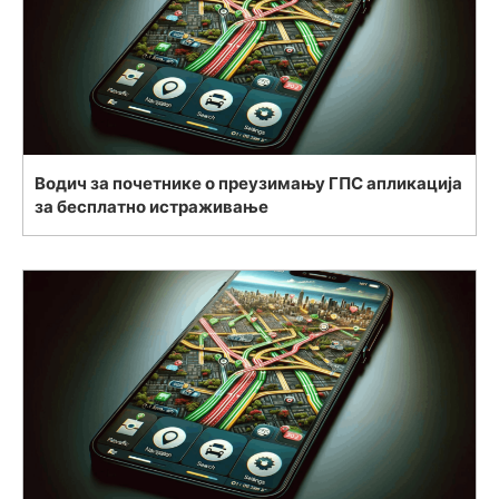
Водич за почетнике о преузимању ГПС апликација
за бесплатно истраживање