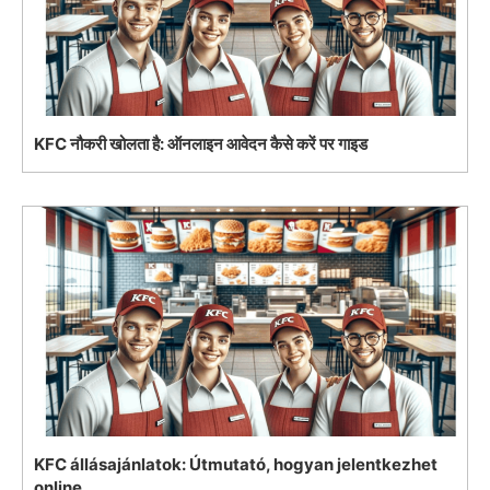
KFC नौकरी खोलता है: ऑनलाइन आवेदन कैसे करें पर गाइड
KFC állásajánlatok: Útmutató, hogyan jelentkezhet
online