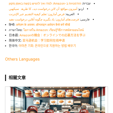
עברית:
הזדמנויות ב-Amazon: למדו איך להגיש בקשה באופן מקוון
اردو:
آمیزون مواقع: آن لائن درخواست دینے کا طریقہ سیکھیں
العربية:
فرص أمازون: تعلم كيفية التقديم عبر الإنترنت
فارسی:
فرصت‌های آمازون: یاد بگیرید چگونه آنلاین درخواست دهید
हिन्दी:
अमेज़न के अवसर: ऑनलाइन आवेदन कैसे करें सीखें
ภาษาไทย:
โอกาสใน Amazon: เรียนรู้วิธีการสมัครออนไลน์
日本語:
Amazonの機会：オンラインでの応募方法を学ぶ
简体中文:
亚马逊机会：学习如何在线申请
한국어:
아마존 기회: 온라인으로 지원하는 방법 배우기
Others Languages
相關文章