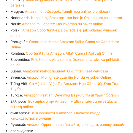
paraišką
Magyar:
Amazon lehetőségek: Tanulj meg online jelentkezni
Nederlands:
Kansen bij Amazon: Leer hoe je Online kunt solliciteren
Norsk:
Amazon muligheter: Lær hvordan du søker online
Polski:
Amazon Opportunities: Dowiedz się, jak składać wniosek
online
Português:
Oportunidades na Amazon: Saiba Como se Candidatar
Online
Română:
Oportunități la Amazon: Aflați Cum să Aplicați Online
Slovenčina:
Príležitosti s Amazonom: Dozviete sa, ako sa prihlásiť
online
Suomi:
Amazonin mahdollisuudet: Opi, miten haet verkossa
Svenska:
Amazon Möjligheter: Lär dig Hur du Ansöker Online
Tiếng Việt:
Cơ Hội Làm Việc Tại Amazon: Học Cách Nộp Đơn Trực
Tuyến
Türkçe:
Amazon Fırsatları: Çevrimiçi Başvuru Nasıl Yapılır Öğrenin
Ελληνικά:
Ευκαιρίες στην Amazon: Μάθετε πώς να υποβάλετε
αίτηση online
български:
Възможности в Amazon: Научете как да
кандидатствате онлайн
Русский:
Amazon Opportunities: Узнайте, как подать заявку онлайн
српски језик: