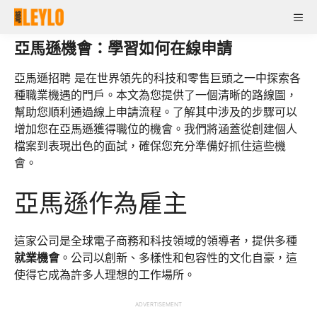
Skip
Me
to
content
亞馬遜機會：學習如何在線申請
亞馬遜招聘 是在世界領先的科技和零售巨頭之一中探索各
種職業機遇的門戶。本文為您提供了一個清晰的路線圖，
幫助您順利通過線上申請流程。了解其中涉及的步驟可以
增加您在亞馬遜獲得職位的機會。我們將涵蓋從創建個人
檔案到表現出色的面試，確保您充分準備好抓住這些機
會。
亞馬遜作為雇主
這家公司是全球電子商務和科技領域的領導者，提供多種
就業機會
。公司以創新、多樣性和包容性的文化自豪，這
使得它成為許多人理想的工作場所。
ADVERTISEMENT