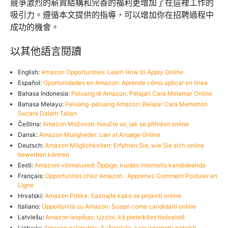
競爭激烈的薪資結構和完善的福利更增加了在這裡工作的
吸引力。遵循本文提供的指導，可以增加你在招聘過程中
成功的機會。
以其他語言閱讀
English:
Amazon Opportunities: Learn How to Apply Online
Español:
Oportunidades en Amazon: Aprende cómo aplicar en línea
Bahasa Indonesia:
Peluang di Amazon: Pelajari Cara Melamar Online
Bahasa Melayu:
Peluang-peluang Amazon: Belajar Cara Memohon
Secara Dalam Talian
Čeština:
Amazon Možnosti: Naučte se, jak se přihlásit online
Dansk:
Amazon Muligheder: Lær at Ansøge Online
Deutsch:
Amazon Möglichkeiten: Erfahren Sie, wie Sie sich online
bewerben können
Eesti:
Amazoni võimalused: Õppige, kuidas internetis kandideerida
Français:
Opportunités chez Amazon : Apprenez Comment Postuler en
Ligne
Hrvatski:
Amazon Prilike: Saznajte kako se prijaviti online
Italiano:
Opportunità su Amazon: Scopri come candidarti online
Latviešu:
Amazon iespējas: Uzzini, kā pieteikties tiešsaistē
Lietuvių:
Amazon galimybės: Sužinokite, kaip internetu pateikti