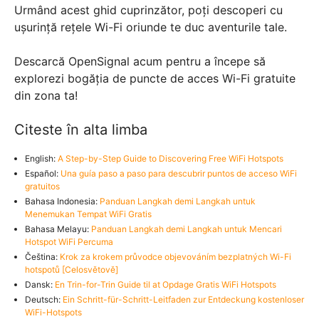
Urmând acest ghid cuprinzător, poți descoperi cu
ușurință rețele Wi-Fi oriunde te duc aventurile tale.
Descarcă OpenSignal acum pentru a începe să
explorezi bogăția de puncte de acces Wi-Fi gratuite
din zona ta!
Citeste în alta limba
English:
A Step-by-Step Guide to Discovering Free WiFi Hotspots
Español:
Una guía paso a paso para descubrir puntos de acceso WiFi
gratuitos
Bahasa Indonesia:
Panduan Langkah demi Langkah untuk
Menemukan Tempat WiFi Gratis
Bahasa Melayu:
Panduan Langkah demi Langkah untuk Mencari
Hotspot WiFi Percuma
Čeština:
Krok za krokem průvodce objevováním bezplatných Wi-Fi
hotspotů [Celosvětově]
Dansk:
En Trin-for-Trin Guide til at Opdage Gratis WiFi Hotspots
Deutsch:
Ein Schritt-für-Schritt-Leitfaden zur Entdeckung kostenloser
WiFi-Hotspots