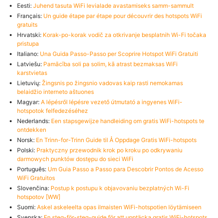
Eesti:
Juhend tasuta WiFi levialade avastamiseks samm-sammult
Français:
Un guide étape par étape pour découvrir des hotspots WiFi
gratuits
Hrvatski:
Korak-po-korak vodič za otkrivanje besplatnih Wi-Fi točaka
pristupa
Italiano:
Una Guida Passo-Passo per Scoprire Hotspot WiFi Gratuiti
Latviešu:
Pamācība soli pa solim, kā atrast bezmaksas WiFi
karstvietas
Lietuvių:
Žingsnis po žingsnio vadovas kaip rasti nemokamas
belaidžio interneto aštuones
Magyar:
A lépésről lépésre vezető útmutató a ingyenes WiFi-
hotspotok felfedezéséhez
Nederlands:
Een stapsgewijze handleiding om gratis WiFi-hotspots te
ontdekken
Norsk:
En Trinn-for-Trinn Guide til Å Oppdage Gratis WiFi-hotspots
Polski:
Praktyczny przewodnik krok po kroku po odkrywaniu
darmowych punktów dostępu do sieci WiFi
Português:
Um Guia Passo a Passo para Descobrir Pontos de Acesso
WiFi Gratuitos
Slovenčina:
Postup k postupu k objavovaniu bezplatných Wi-Fi
hotspotov [WW]
Suomi:
Askel askeleelta opas ilmaisten WiFi-hotspotien löytämiseen
Svenska:
En steg-för-steg-guide för att upptäcka gratis WiFi-hotspots