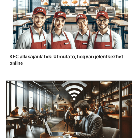
KFC állásajánlatok: Útmutató, hogyan jelentkezhet
online