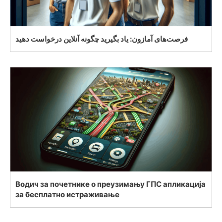
فرصت‌های آمازون: یاد بگیرید چگونه آنلاین درخواست دهید
Водич за почетнике о преузимању ГПС апликација
за бесплатно истраживање