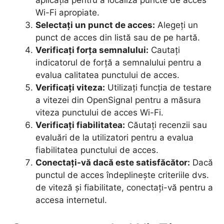
aplicația pentru a localiza puncte de acces
Wi-Fi apropiate.
Selectați un punct de acces:
Alegeți un
punct de acces din listă sau de pe hartă.
Verificați forța semnalului:
Cautați
indicatorul de forță a semnalului pentru a
evalua calitatea punctului de acces.
Verificați viteza:
Utilizați funcția de testare
a vitezei din OpenSignal pentru a măsura
viteza punctului de acces Wi-Fi.
Verificați fiabilitatea:
Căutați recenzii sau
evaluări de la utilizatori pentru a evalua
fiabilitatea punctului de acces.
Conectați-vă dacă este satisfăcător:
Dacă
punctul de acces îndeplinește criteriile dvs.
de viteză și fiabilitate, conectați-vă pentru a
accesa internetul.