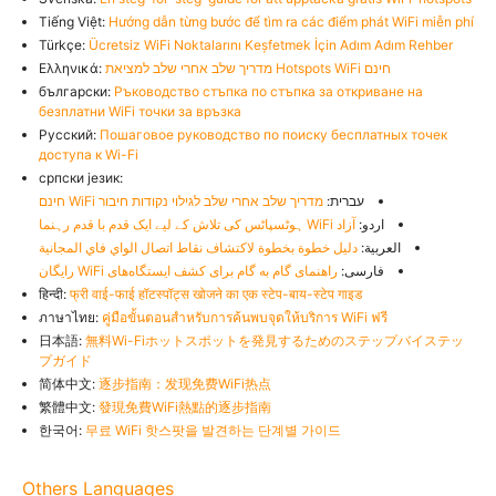
Tiếng Việt:
Hướng dẫn từng bước để tìm ra các điểm phát WiFi miễn phí
Türkçe:
Ücretsiz WiFi Noktalarını Keşfetmek İçin Adım Adım Rehber
Ελληνικά:
מדריך שלב אחרי שלב למציאת Hotspots WiFi חינם
български:
Ръководство стъпка по стъпка за откриване на
безплатни WiFi точки за връзка
Русский:
Пошаговое руководство по поиску бесплатных точек
доступа к Wi-Fi
српски језик:
עברית:
מדריך שלב אחרי שלב לגילוי נקודות חיבור WiFi חינם
اردو:
آزاد WiFi ہوٹسپاٹس کی تلاش کے لیے ایک قدم با قدم رہنما
العربية:
دليل خطوة بخطوة لاكتشاف نقاط اتصال الواي فاي المجانية
فارسی:
راهنمای گام به گام برای کشف ایستگاه‌های WiFi رایگان
हिन्दी:
फ्री वाई-फाई हॉटस्पॉट्स खोजने का एक स्टेप-बाय-स्टेप गाइड
ภาษาไทย:
คู่มือขั้นตอนสำหรับการค้นพบจุดให้บริการ WiFi ฟรี
日本語:
無料Wi-Fiホットスポットを発見するためのステップバイステッ
プガイド
简体中文:
逐步指南：发现免费WiFi热点
繁體中文:
發現免費WiFi熱點的逐步指南
한국어:
무료 WiFi 핫스팟을 발견하는 단계별 가이드
Others Languages