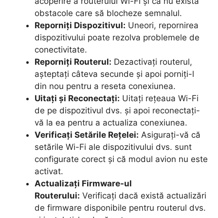
acoperire a routerului Wi-Fi și că nu există
obstacole care să blocheze semnalul.
Reporniți Dispozitivul:
Uneori, repornirea
dispozitivului poate rezolva problemele de
conectivitate.
Reporniți Routerul:
Dezactivați routerul,
așteptați câteva secunde și apoi porniți-l
din nou pentru a reseta conexiunea.
Uitați și Reconectați:
Uitați rețeaua Wi-Fi
de pe dispozitivul dvs. și apoi reconectați-
vă la ea pentru a actualiza conexiunea.
Verificați Setările Rețelei:
Asigurați-vă că
setările Wi-Fi ale dispozitivului dvs. sunt
configurate corect și că modul avion nu este
activat.
Actualizați Firmware-ul
Routerului:
Verificați dacă există actualizări
de firmware disponibile pentru routerul dvs.