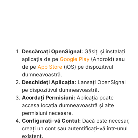
Descărcați OpenSignal
: Găsiți și instalați
aplicația de pe
Google Play
(Android) sau
de pe
App Store
(iOS) pe dispozitivul
dumneavoastră.
Deschideți Aplicația:
Lansați OpenSignal
pe dispozitivul dumneavoastră.
Acordați Permisiuni:
Aplicația poate
accesa locația dumneavoastră și alte
permisiuni necesare.
Configurați-vă Contul:
Dacă este necesar,
creați un cont sau autentificați-vă într-unul
existent.